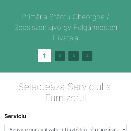
Primăria Sfântu Gheorghe /
Sepsiszentgyörgy Polgármesteri
Hivatala
1
2
3
4
Selecteaza Serviciul si
Furnizorul
Serviciu