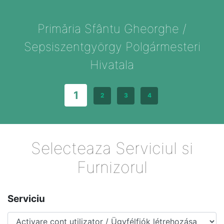
Primăria Sfântu Gheorghe /
Sepsiszentgyörgy Polgármesteri
Hivatala
1
2
3
4
Selecteaza Serviciul si
Furnizorul
Serviciu